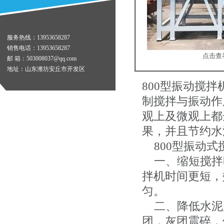
服务热线：13953658287
销售电话：13953658287
点击查
邮 箱：503008037@qq.com
地址：山东潍坊安丘市开发区
800型振动搅
制搅拌与振动作
观上及微观上都
果，并且节约水泥。专
800型振动式
一、缩短搅拌时
拌机时间更短，
匀。
二、降低水泥
团，灰团震碎，