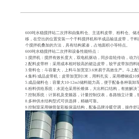
600吨水稳搅拌站二次拌和由集料仓、主送料皮带、粉料仓、
移，在空出的位置安装一个干料搅拌机和半成品输送皮带，干料
个搅拌机叠加的方法，具有结构紧凑，占地面积小等特点。
600吨水稳搅拌站二次拌和设备性能特点：
1.搅拌机：搅拌有效长度大，双电机驱动，同步齿轮传动，动
2.配料皮带秤：采用成本相对较高的裙边皮带，较平皮带加挡
3.骨料仓：斗容量大，上料斗加宽至3.6米易于高效生产。斗
4.集料/成品皮带机：皮带加宽到1米，用料扎实，采用槽钢或
5.成品储料仓：容量大10-12m3储料能力高，便于配备各种装卸
6.粉料供给系统：水泥仓采用长锥体，大出料口结构，有效解
7.控制系统：计算机及变频器，计量控制仪表，各路独立计量
8.多种供水结构型式可供选择，精确可靠。
9.控制室采用钢骨架彩板保温结构，配备品牌冷暖空调，操作舒