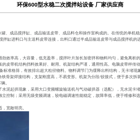
环保600型水稳二次搅拌站设备 厂家供应商
储水罐、成品搅拌缸、成品输送皮带、成品料仓和操作室构成的。在传统的单机
搅拌缸进料口与主送料皮带连接，出料口通过半成品输送皮带与成品搅拌机的
力强劲效率高，大容量，低充盈率，搅拌叶片加长加密拌和物料均匀，避免离析
料板的皮带机结构挡料效果好、耐用。机架结构严谨，通用性高。电脑皮带秤传
上配备标准格筛，有效排出超大粒径物料。物料调节门为缓释出料结构，无卡堵现
10角铁骨架焊接结构，支架刚度高，不易变形。机架为分段/铰接式，便于多次拆
车辆。
决了水泥起拱现象，采用大口变频螺旋输送机与气动破拱器（选配），无水泥卡
，独立控制；采用无级变频调速，较电磁调速性能稳定，故障率低，便于维修和
适，宽敞明亮。