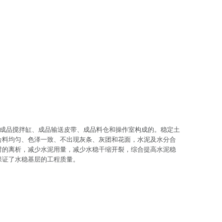
、成品搅拌缸、成品输送皮带、成品料仓和操作室构成的。稳定土
合料均匀、色泽一致、不出现灰条、灰团和花面，水泥及水分合
时的离析，减少水泥用量，减少水稳干缩开裂，综合提高水泥稳
保证了水稳基层的工程质量。