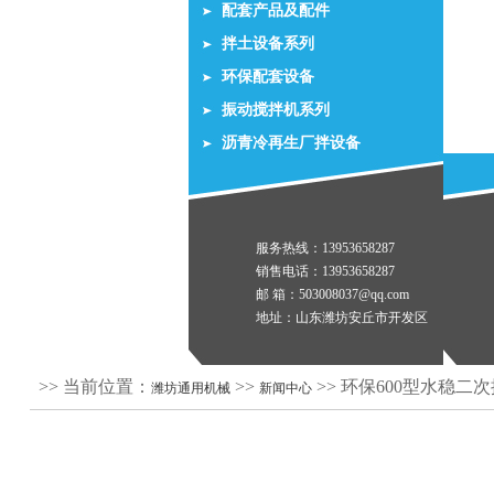
配套产品及配件
拌土设备系列
环保配套设备
振动搅拌机系列
沥青冷再生厂拌设备
服务热线：13953658287
销售电话：13953658287
邮 箱：503008037@qq.com
地址：山东潍坊安丘市开发区
>> 当前位置：
>>
>> 环保600型水稳二
潍坊通用机械
新闻中心