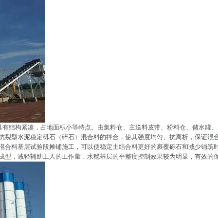
，具有结构紧凑，占地面积小等特点。由集料仓、主送料皮带、粉料仓、储水罐
抗裂型水泥稳定砾石（碎石）混合料的拌合，使其强度均匀、抗离析，保证混
混合料基层试验段摊铺施工，可以使稳定土结合料更好的裹覆砾石和减少铺筑
成型，减轻辅助工人的工作量，水稳基层的平整度控制效果较为明显，有效的