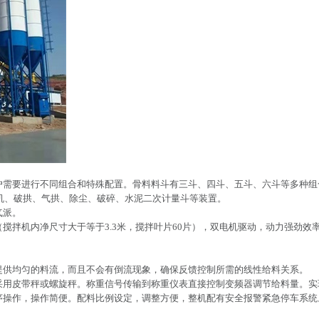
户需要进行不同组合和特殊配置。骨料料斗有三斗、四斗、五斗、六斗等多种组合
拌机、破拱、气拱、除尘、破碎、水泥二次计量斗等装置。
气派。
搅拌机内净尺寸大于等于3.3米，搅拌叶片60片），双电机驱动，动力强劲
提供均匀的料流，而且不会有倒流现象，确保反馈控制所需的线性给料关系。
采用皮带秤或螺旋秤。称重信号传输到称重仪表直接控制变频器调节给料量。实
序操作，操作简便。配料比例设定，调整方便，整机配有安全报警紧急停车系统