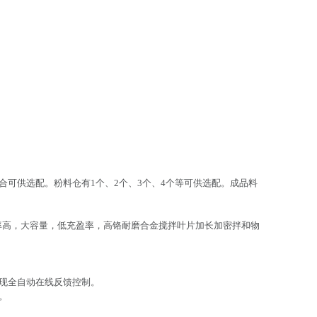
可供选配。粉料仓有1个、2个、3个、4个等可供选配。成品料
效率高，大容量，低充盈率，高铬耐磨合金搅拌叶片加长加密拌和物
现全自动在线反馈控制。
。