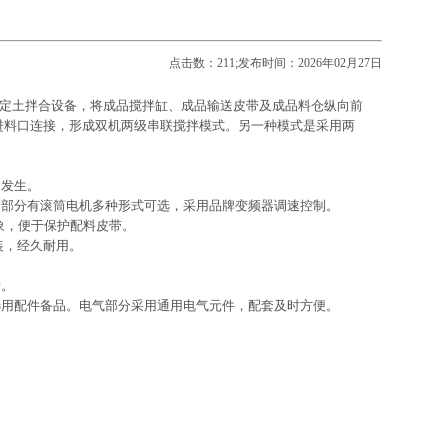
点击数：
211;发布时间：2026年02月27日
稳定土拌合设备，将成品搅拌缸、成品输送皮带及成品料仓纵向前
进料口连接，形成双机两级串联搅拌模式。另一种模式是采用两
的发生。
动部分有滚筒电机多种形式可选，采用品牌变频器调速控制。
象，便于保护配料皮带。
装，经久耐用。
堵。
选用配件备品。电气部分采用通用电气元件，配套及时方便。