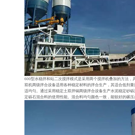
600型水稳拌和站二次搅拌模式是采用两个搅拌机叠加的方法
双机两级拌合设备适用各种稳定材料的拌合生产，其适合低剂量
适均匀。通过采用稳定土双拌锅两级拌合设备生产水泥稳定砂砾
定砾石混合料的使用性能。混合料均匀颜色一致，能较好的碾压