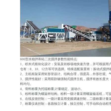
600型水稳拌和站二次搅拌参数性能特点:
1、积木式模块化设计：安装及转移场地快速方便，并可根据用
仓有：8、10、12方等可供选择。特殊选配装置有：振动式搅
2、主机框架采用矩形管设计。结构合理，强度高，外形壮观、
3、搅拌性能好：采用双卧轴强制式搅拌主机，搅拌有效长度大（
料均匀。
4、骨料称重为托辊称重,计量稳定、波动小。
5、粉料称重为螺旋秤结构。粉料一级计量采用螺旋输送机，可
6、在线反馈控制：一级计量采用变频调速控制，二级称重计量
7、称重仪表控制：各路独立计量，独立控制，可手动和自动程