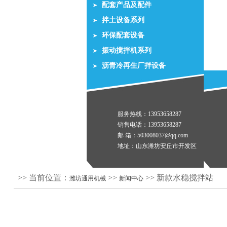
配套产品及配件
拌土设备系列
环保配套设备
振动搅拌机系列
沥青冷再生厂拌设备
服务热线：13953658287
销售电话：13953658287
邮 箱：503008037@qq.com
地址：山东潍坊安丘市开发区
>> 当前位置：
>>
>> 新款水稳搅拌站
潍坊通用机械
新闻中心