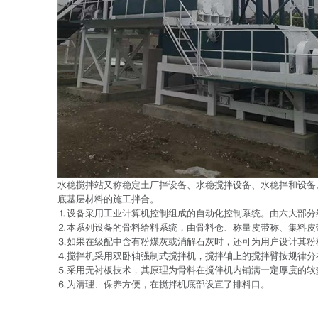
水稳搅拌站又称稳定土厂拌设备、水稳搅拌设备、水稳拌和设备
底基层材料的施工拌合。
⒈设备采用工业计算机控制组成的自动化控制系统。由六大部分
⒉本系列设备的骨料给料系统，由骨料仓、称量皮带称、集料皮
⒊如果在级配中含有粉煤灰或消解石灰时，还可为用户设计其粉
⒋搅拌机采用双卧轴强制式搅拌机，搅拌轴上的搅拌臂按规律分
⒌采用无衬板技术，其原理为骨料在搅伴机内铺满一定厚度的软
⒍为清理、保养方便，在搅拌机底部设置了排料口。