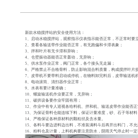
新款水稳搅拌站的安全使用方法：
1、启动水稳搅拌站，观察指示仪表指示能否正常，不正常时要
2、查看各输送带作业能否正常，有无跑偏和卡滞表象；
3、拌和叶片有无卡滞和异响；
4、仓壁振动器能否正常轰动，无异响；
5、供水泵作业正常，阀门正常，各个接头无走漏；
6、严格禁止不合格骨料，防止影响混合料质量，构成搅拌叶片
7、皮带机不要带料启动或停机，在物料卸完料后，皮带输送机
8、电动滚筒、清扫器作业正常；
9、水表有要计量准确；
10、螺旋输送机作业要正常，无异响；
11、破拱设备要作业牢固有用；
12、作业中有专人巡视各给料机、拌和机、输送皮带作业能否
13、为保证骨料仓能连续下料，保证计量准度，砂、石子等材
14、严格保证各种原材料的颗粒径及含水量。
15、各料斗要边进料边出料，不准装满料斗后再开出料门，不
16、粉料仓及计量，上料机构要注意防水，阴雨天气停止时一