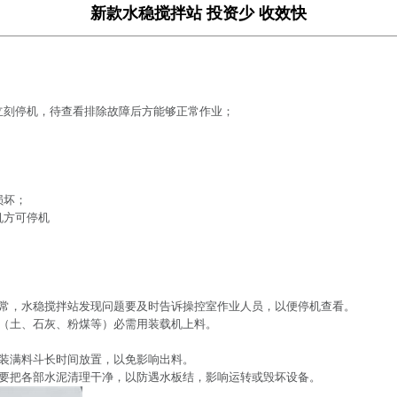
新款水稳搅拌站 投资少 收效快
立刻停机，待查看排除故障后方能够正常作业；
损坏；
机方可停机
正常，水稳搅拌站发现问题要及时告诉操控室作业人员，以便停机查看。
料（土、石灰、粉煤等）必需用装载机上料。
允装满料斗长时间放置，以免影响出料。
定要把各部水泥清理干净，以防遇水板结，影响运转或毁坏设备。