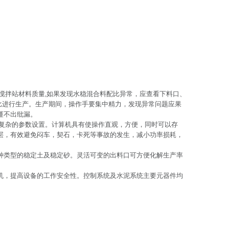
搅拌站材料质量,如果发现水稳混合料配比异常，应查看下料口、
比进行生产。生产期间，操作手要集中精力，发现异常问题应果
谨不出纰漏。
复杂的参数设置。计算机具有使操作直观，方便，同时可以存
层，有效避免闷车，契石，卡死等事故的发生，减小功率损耗，
种类型的稳定土及稳定砂。灵活可变的出料口可方便化解生产率
机，提高设备的工作安全性。控制系统及水泥系统主要元器件均